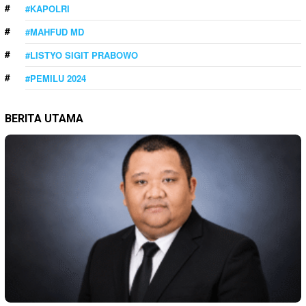
#KAPOLRI
#MAHFUD MD
#LISTYO SIGIT PRABOWO
#PEMILU 2024
BERITA UTAMA