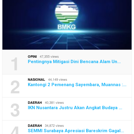
1
47,355 views
OPINI
Pentingnya Mitigasi Dini Bencana Alam Un…
2
44,149 views
NASIONAL
Kantongi 2 Pemenang Sayembara, Muannas :…
3
40,381 views
DAERAH
IKN Nusantara Justru Akan Angkat Budaya …
4
34,872 views
DAERAH
SEMMI Surabaya Apresiasi Bareskrim Gagal…