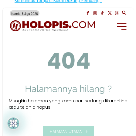
Komunitas Toraja di Kukar Dukung Pembang…