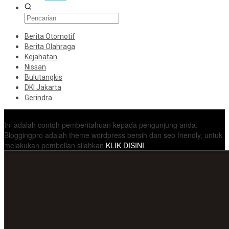
Berita Otomotif
Berita Olahraga
Kejahatan
Nissan
Bulutangkis
DKI Jakarta
Gerindra
Konten Spesial
Ini adalah contoh pemberitahuan kepada pengunjung anda.
Bloggingpro adalah theme wordpress bersih dan seo friendly, untuk
melakukan pembelian silahkan
KLIK DISINI
.