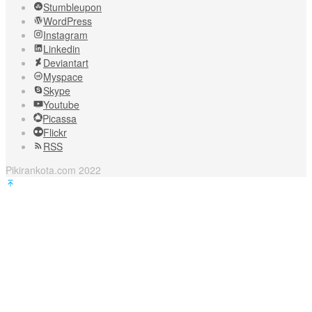
Stumbleupon
WordPress
Instagram
Linkedin
Deviantart
Myspace
Skype
Youtube
Picassa
Flickr
RSS
Pikirankota.com 2022