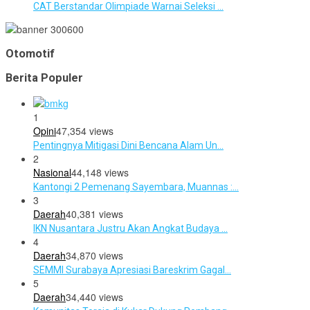
CAT Berstandar Olimpiade Warnai Seleksi …
Otomotif
Berita Populer
1
Opini
47,354 views
Pentingnya Mitigasi Dini Bencana Alam Un…
2
Nasional
44,148 views
Kantongi 2 Pemenang Sayembara, Muannas :…
3
Daerah
40,381 views
IKN Nusantara Justru Akan Angkat Budaya …
4
Daerah
34,870 views
SEMMI Surabaya Apresiasi Bareskrim Gagal…
5
Daerah
34,440 views