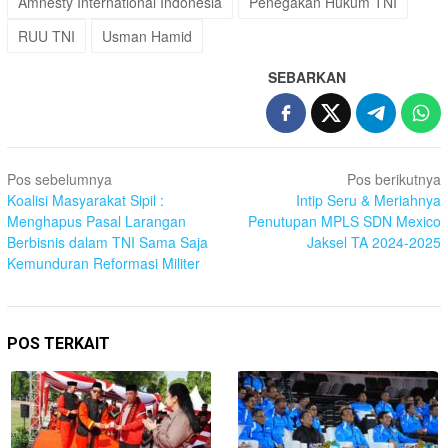
Amnesty International Indonesia
Penegakan Hukum TNI
RUU TNI
Usman Hamid
SEBARKAN
Navigasi
Pos sebelumnya
Pos berikutnya
pos
Koalisi Masyarakat Sipil :
Intip Seru & Meriahnya
Menghapus Pasal Larangan
Penutupan MPLS SDN Mexico
Berbisnis dalam TNI Sama Saja
Jaksel TA 2024-2025
Kemunduran Reformasi Militer
POS TERKAIT