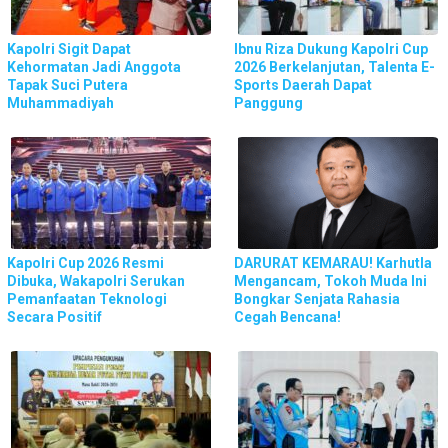
Kapolri Sigit Dapat
Ibnu Riza Dukung Kapolri Cup
Kehormatan Jadi Anggota
2026 Berkelanjutan, Talenta E-
Tapak Suci Putera
Sports Daerah Dapat
Muhammadiyah
Panggung
Kapolri Cup 2026 Resmi
DARURAT KEMARAU! Karhutla
Dibuka, Wakapolri Serukan
Mengancam, Tokoh Muda Ini
Pemanfaatan Teknologi
Bongkar Senjata Rahasia
Secara Positif
Cegah Bencana!