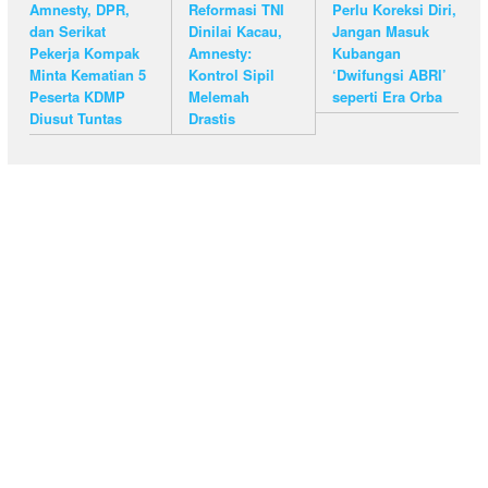
Amnesty, DPR,
Reformasi TNI
Perlu Koreksi Diri,
dan Serikat
Dinilai Kacau,
Jangan Masuk
Pekerja Kompak
Amnesty:
Kubangan
Minta Kematian 5
Kontrol Sipil
‘Dwifungsi ABRI’
Peserta KDMP
Melemah
seperti Era Orba
Diusut Tuntas
Drastis