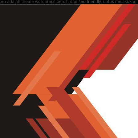
ro adalah theme wordpress bersih dan seo friendly, untuk melakukan