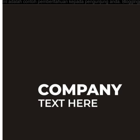
Ini adalah contoh pemberitahuan kepada pengunjung anda. Bloggingp