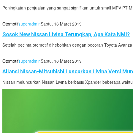
Peningkatan penjualan yang sangat signifikan untuk small MPV PT M
Otomotif
superadmin
Sabtu, 16 Maret 2019
Sosok New Nissan Livina Terungkap, Apa Kata NMI?
Setelah pecinta otomotif dihebohkan dengan bocoran Toyota Avanza b
Otomotif
superadmin
Sabtu, 16 Maret 2019
Aliansi Nissan-Mitsubishi Luncurkan Livina Versi Mun
Nissan meluncurkan Nissan Livina berbasis Xpander beberapa waktu la