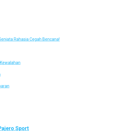
enjata Rahasia Cegah Bencana!
t Kewalahan
n
paran
Pajero Sport