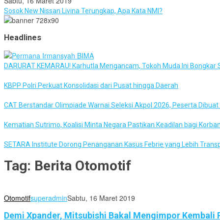
Sabtu, 16 Maret 2019
Sosok New Nissan Livina Terungkap, Apa Kata NMI?
Headlines
DARURAT KEMARAU! Karhutla Mengancam, Tokoh Muda Ini Bongkar S
KBPP Polri Perkuat Konsolidasi dari Pusat hingga Daerah
CAT Berstandar Olimpiade Warnai Seleksi Akpol 2026, Peserta Dibua
Kematian Sutrimo, Koalisi Minta Negara Pastikan Keadilan bagi Korba
SETARA Institute Dorong Penanganan Kasus Febrie yang Lebih Trans
Tag:
Berita Otomotif
Otomotif
superadmin
Sabtu, 16 Maret 2019
Demi Xpander, Mitsubishi Bakal Mengimpor Kembali 