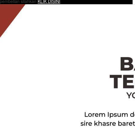
 pembelian silahkan
KLIK DISINI
.