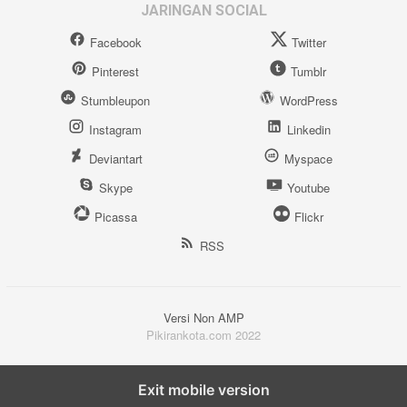
JARINGAN SOCIAL
Facebook
Twitter
Pinterest
Tumblr
Stumbleupon
WordPress
Instagram
Linkedin
Deviantart
Myspace
Skype
Youtube
Picassa
Flickr
RSS
Versi Non AMP
Pikirankota.com 2022
Exit mobile version