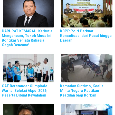
DARURAT KEMARAU! Karhutla
KBPP Polri Perkuat
Mengancam, Tokoh Muda Ini
Konsolidasi dari Pusat hingga
Bongkar Senjata Rahasia
Daerah
Cegah Bencana!
CAT Berstandar Olimpiade
Kematian Sutrimo, Koalisi
Warnai Seleksi Akpol 2026,
Minta Negara Pastikan
Peserta Dibuat Kewalahan
Keadilan bagi Korban