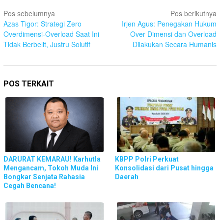
Navigasi
Pos sebelumnya
Pos berikutnya
pos
Azas Tigor: Strategi Zero
Irjen Agus: Penegakan Hukum
Overdimensi-Overload Saat Ini
Over Dimensi dan Overload
Tidak Berbelit, Justru Solutif
Dilakukan Secara Humanis
POS TERKAIT
DARURAT KEMARAU! Karhutla
KBPP Polri Perkuat
Mengancam, Tokoh Muda Ini
Konsolidasi dari Pusat hingga
Bongkar Senjata Rahasia
Daerah
Cegah Bencana!