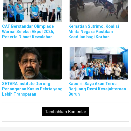
CAT Berstandar Olimpiade
Kematian Sutrimo, Koalisi
Warnai Seleksi Akpol 2026,
Minta Negara Pastikan
Peserta Dibuat Kewalahan
Keadilan bagi Korban
SETARA Institute Dorong
Kapolri: Saya Akan Terus
Penanganan Kasus Febrie yang
Berjuang Demi Kesejahteraan
Lebih Transparan
Buruh
Tambahkan Komentar