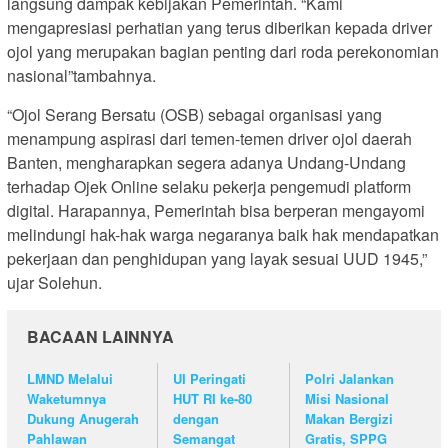
langsung dampak kebijakan Pemerintah. “Kami
mengapresiasi perhatian yang terus diberikan kepada driver
ojol yang merupakan bagian penting dari roda perekonomian
nasional”tambahnya.
“Ojol Serang Bersatu (OSB) sebagai organisasi yang
menampung aspirasi dari temen-temen driver ojol daerah
Banten, mengharapkan segera adanya Undang-Undang
terhadap Ojek Online selaku pekerja pengemudi platform
digital. Harapannya, Pemerintah bisa berperan mengayomi
melindungi hak-hak warga negaranya baik hak mendapatkan
pekerjaan dan penghidupan yang layak sesuai UUD 1945,”
ujar Solehun.
BACAAN LAINNYA
LMND Melalui
UI Peringati
Polri Jalankan
Waketumnya
HUT RI ke-80
Misi Nasional
Dukung Anugerah
dengan
Makan Bergizi
Pahlawan
Semangat
Gratis, SPPG