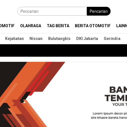
Pencarian
OMOTIF
OLAHRAGA
TAG BERITA
BERITA OTOMOTIF
LAIN
Kejahatan
Nissan
Bulutangkis
DKI Jakarta
Gerindra
I