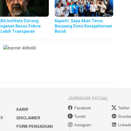
RA Institute Dorong
Kapolri: Saya Akan Terus
nganan Kasus Febrie
Berjuang Demi Kesejahteraan
 Lebih Transparan
Buruh
JARINGAN SOCIAL
Facebook
Twitter
KARIR
Tumblr
Stumbl
CY
DISCLAIMER
Instagram
Linkedi
FORM PENGADUAN