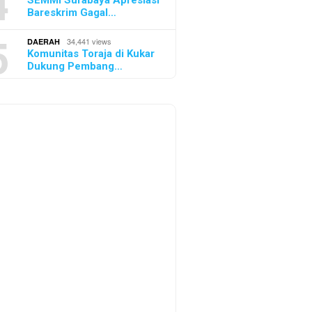
4
SEMMI Surabaya Apresiasi
Bareskrim Gagal…
5
34,441 views
DAERAH
Komunitas Toraja di Kukar
Dukung Pembang…