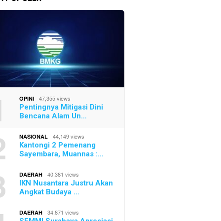
1
47,355 views
OPINI
Pentingnya Mitigasi Dini
Bencana Alam Un…
2
44,149 views
NASIONAL
Kantongi 2 Pemenang
Sayembara, Muannas :…
3
40,381 views
DAERAH
IKN Nusantara Justru Akan
Angkat Budaya …
34,871 views
DAERAH