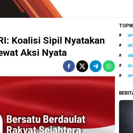
TOPI
#P
I: Koalisi Sipil Nyatakan
#K
Lewat Aksi Nyata
#
#L
#P
BERI