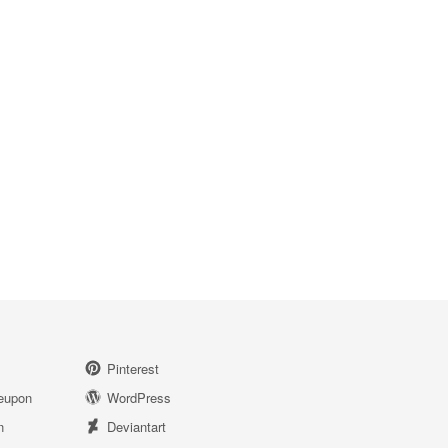
Pinterest
eupon
WordPress
n
Deviantart