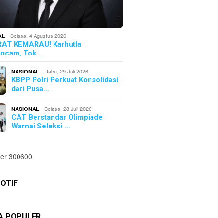
Selasa, 4 Agustus 2026
AL
AT KEMARAU! Karhutla
ncam, Tok…
Rabu, 29 Juli 2026
NASIONAL
KBPP Polri Perkuat Konsolidasi
dari Pusa…
Selasa, 28 Juli 2026
NASIONAL
CAT Berstandar Olimpiade
Warnai Seleksi …
OTIF
TA POPULER