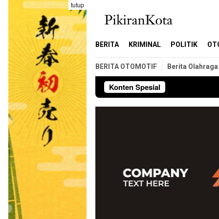
Loncat
tutup
ke
konten
BERITA
KRIMINAL
POLITIK
OT
BERITA OTOMOTIF
Berita Olahraga
Konten Spesial