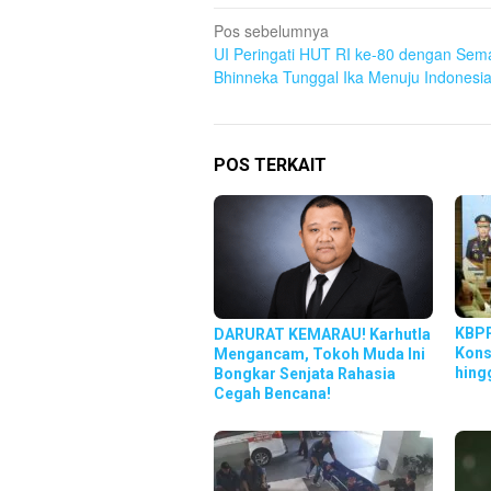
Navigasi
Pos sebelumnya
UI Peringati HUT RI ke-80 dengan Sem
pos
Bhinneka Tunggal Ika Menuju Indonesi
POS TERKAIT
KBPP
DARURAT KEMARAU! Karhutla
Kons
Mengancam, Tokoh Muda Ini
hing
Bongkar Senjata Rahasia
Cegah Bencana!