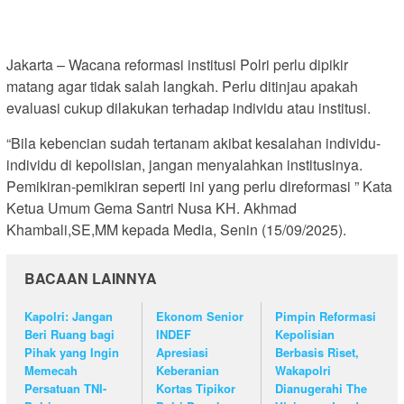
Jakarta – Wacana reformasi institusi Polri perlu dipikir
matang agar tidak salah langkah. Perlu ditinjau apakah
evaluasi cukup dilakukan terhadap individu atau institusi.
“Bila kebencian sudah tertanam akibat kesalahan individu-
individu di kepolisian, jangan menyalahkan institusinya.
Pemikiran-pemikiran seperti ini yang perlu direformasi ” Kata
Ketua Umum Gema Santri Nusa KH. Akhmad
Khambali,SE,MM kepada Media, Senin (15/09/2025).
BACAAN LAINNYA
Kapolri: Jangan
Ekonom Senior
Pimpin Reformasi
Beri Ruang bagi
INDEF
Kepolisian
Pihak yang Ingin
Apresiasi
Berbasis Riset,
Memecah
Keberanian
Wakapolri
Persatuan TNI-
Kortas Tipikor
Dianugerahi The