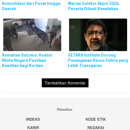
Konsolidasi dari Pusat hingga
Warnai Seleksi Akpol 2026,
Daerah
Peserta Dibuat Kewalahan
Kematian Sutrimo, Koalisi
SETARA Institute Dorong
Minta Negara Pastikan
Penanganan Kasus Febrie yang
Keadilan bagi Korban
Lebih Transparan
Tambahkan Komentar
INDEKS
KODE ETIK
KARIR
REDAKSI