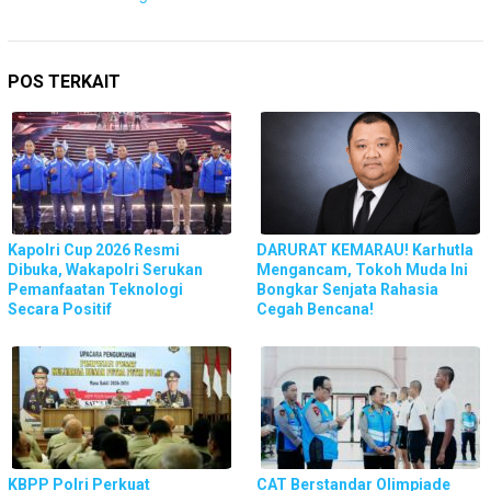
POS TERKAIT
Kapolri Cup 2026 Resmi
DARURAT KEMARAU! Karhutla
Dibuka, Wakapolri Serukan
Mengancam, Tokoh Muda Ini
Pemanfaatan Teknologi
Bongkar Senjata Rahasia
Secara Positif
Cegah Bencana!
KBPP Polri Perkuat
CAT Berstandar Olimpiade