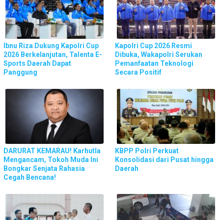
Ibnu Riza Dukung Kapolri Cup
Kapolri Cup 2026 Resmi
2026 Berkelanjutan, Talenta E-
Dibuka, Wakapolri Serukan
Sports Daerah Dapat
Pemanfaatan Teknologi
Panggung
Secara Positif
DARURAT KEMARAU! Karhutla
KBPP Polri Perkuat
Mengancam, Tokoh Muda Ini
Konsolidasi dari Pusat hingga
Bongkar Senjata Rahasia
Daerah
Cegah Bencana!