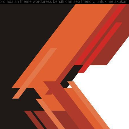
ro adalah theme wordpress bersih dan seo friendly, untuk melakukan