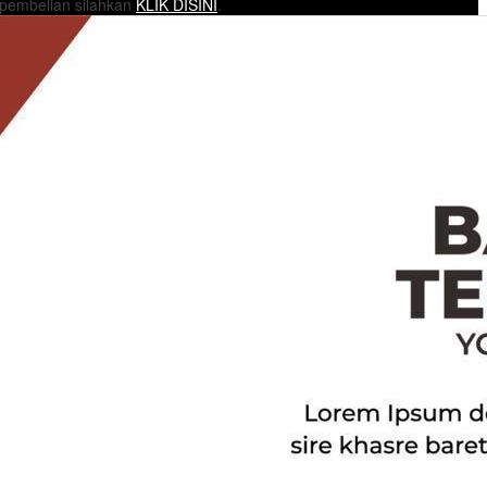
 pembelian silahkan
KLIK DISINI
.