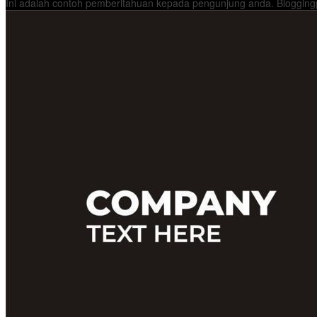
Ini adalah contoh pemberitahuan kepada pengunjung anda. Bloggingp