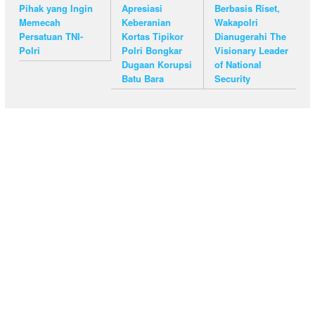
Pihak yang Ingin
Apresiasi
Berbasis Riset,
Memecah
Keberanian
Wakapolri
Persatuan TNI-
Kortas Tipikor
Dianugerahi The
Polri
Polri Bongkar
Visionary Leader
Dugaan Korupsi
of National
Batu Bara
Security