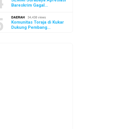
4
SEMMI Surabaya Apresiasi
Bareskrim Gagal…
5
34,438 views
DAERAH
Komunitas Toraja di Kukar
Dukung Pembang…