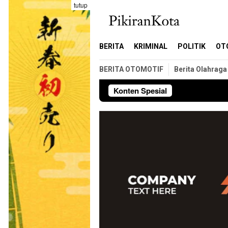
Loncat
tutup
ke
konten
BERITA
KRIMINAL
POLITIK
OT
BERITA OTOMOTIF
Berita Olahraga
Konten Spesial