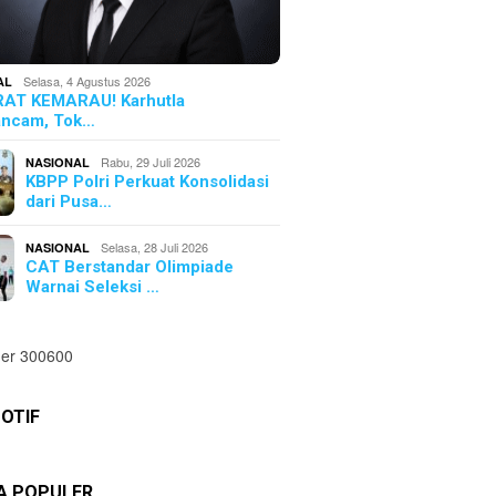
Selasa, 4 Agustus 2026
AL
AT KEMARAU! Karhutla
ncam, Tok…
Rabu, 29 Juli 2026
NASIONAL
KBPP Polri Perkuat Konsolidasi
dari Pusa…
Selasa, 28 Juli 2026
NASIONAL
CAT Berstandar Olimpiade
Warnai Seleksi …
OTIF
TA POPULER