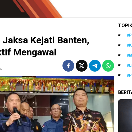
TOPI
#P
 Jaksa Kejati Banten,
#K
ktif Mengawal
#
#L
ws
#P
BERI