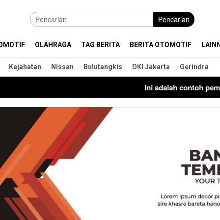
Pencarian
OMOTIF
OLAHRAGA
TAG BERITA
BERITA OTOMOTIF
LAIN
Kejahatan
Nissan
Bulutangkis
DKI Jakarta
Gerindra
Ini adalah contoh pemberitah