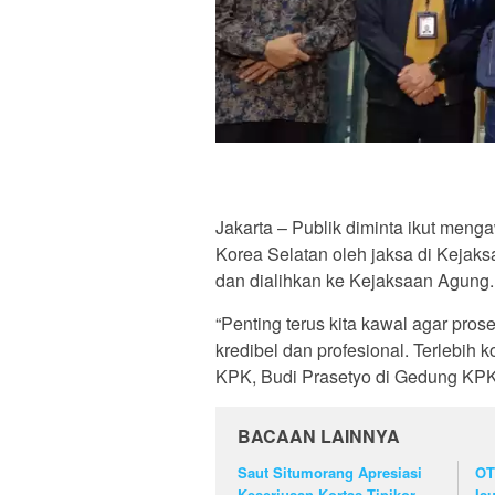
Jakarta – Publik diminta ikut me
Korea Selatan oleh jaksa di Kejaks
dan dialihkan ke Kejaksaan Agung.
“Penting terus kita kawal agar pro
kredibel dan profesional. Terlebih 
KPK, Budi Prasetyo di Gedung KPK
BACAAN LAINNYA
Saut Situmorang Apresiasi
OT
Keseriusan Kortas Tipikor
Is