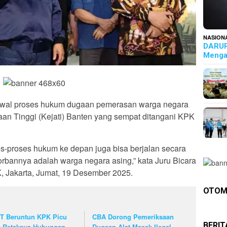
NASION
DARUR
Menga
ngawal proses hukum dugaan pemerasan warga negara
aan Tinggi (Kejati) Banten yang sempat ditangani KPK
ses-proses hukum ke depan juga bisa berjalan secara
korbannya adalah warga negara asing,” kata Juru Bicara
, Jakarta, Jumat, 19 Desember 2025.
OTOM
T Beruntun KPK Picu
CBA Dorong Pemeriksaan
BERI
u Retaknya Hubungan
Dugaan Alat Masak Ilegal