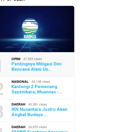
1
47,353 views
OPINI
Pentingnya Mitigasi Dini
Bencana Alam Un…
2
44,148 views
NASIONAL
Kantongi 2 Pemenang
Sayembara, Muannas :…
3
40,381 views
DAERAH
IKN Nusantara Justru Akan
Angkat Budaya …
34,870 views
DAERAH