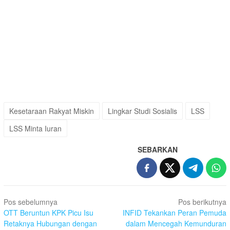
Kesetaraan Rakyat Miskin
Lingkar Studi Sosialis
LSS
LSS Minta Iuran
SEBARKAN
Navigasi
Pos sebelumnya
Pos berikutnya
pos
OTT Beruntun KPK Picu Isu
INFID Tekankan Peran Pemuda
Retaknya Hubungan dengan
dalam Mencegah Kemunduran