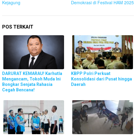
Kejagung
Demokrasi di Festival HAM 2025
POS TERKAIT
DARURAT KEMARAU! Karhutla
KBPP Polri Perkuat
Mengancam, Tokoh Muda Ini
Konsolidasi dari Pusat hingga
Bongkar Senjata Rahasia
Daerah
Cegah Bencana!