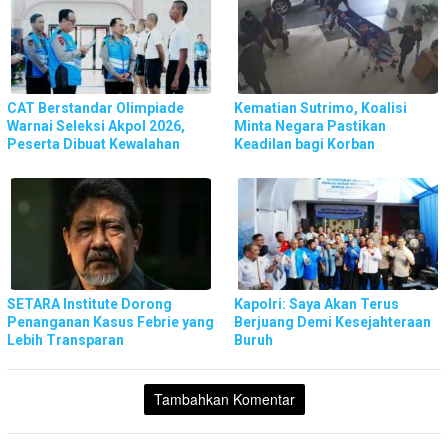
CAT Berstandar Olimpiade
Kematian Sutrimo, Koalisi
Warnai Seleksi Akpol 2026,
Minta Negara Pastikan
Peserta Dibuat Kewalahan
Keadilan bagi Korban
SETARA Institute Dorong
Kapolri: Saya Akan Terus
Penanganan Kasus Febrie yang
Berjuang Demi Kesejahteraan
Lebih Transparan
Buruh
Tambahkan Komentar