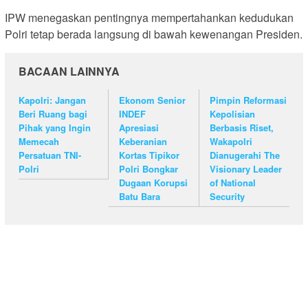
IPW menegaskan pentingnya mempertahankan kedudukan
Polri tetap berada langsung di bawah kewenangan Presiden.
BACAAN LAINNYA
Kapolri: Jangan
Ekonom Senior
Pimpin Reformasi
Beri Ruang bagi
INDEF
Kepolisian
Pihak yang Ingin
Apresiasi
Berbasis Riset,
Memecah
Keberanian
Wakapolri
Persatuan TNI-
Kortas Tipikor
Dianugerahi The
Polri
Polri Bongkar
Visionary Leader
Dugaan Korupsi
of National
Batu Bara
Security