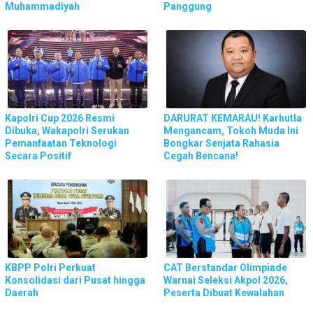
Muhammadiyah
Panggung
Kapolri Cup 2026 Resmi
DARURAT KEMARAU! Karhutla
Dibuka, Wakapolri Serukan
Mengancam, Tokoh Muda Ini
Pemanfaatan Teknologi
Bongkar Senjata Rahasia
Secara Positif
Cegah Bencana!
KBPP Polri Perkuat
CAT Berstandar Olimpiade
Konsolidasi dari Pusat hingga
Warnai Seleksi Akpol 2026,
Daerah
Peserta Dibuat Kewalahan