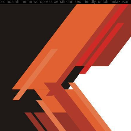
ro adalah theme wordpress bersih dan seo friendly, untuk melakukan