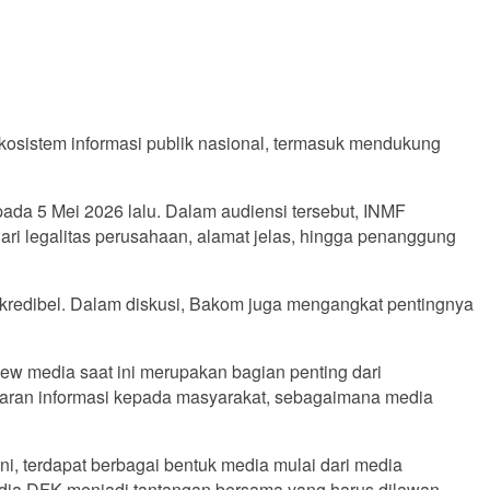
osistem informasi publik nasional, termasuk mendukung
ada 5 Mei 2026 lalu. Dalam audiensi tersebut, INMF
ri legalitas perusahaan, alamat jelas, hingga penanggung
 kredibel. Dalam diskusi, Bakom juga mengangkat pentingnya
w media saat ini merupakan bagian penting dari
aran informasi kepada masyarakat, sebagaimana media
i, terdapat berbagai bentuk media mulai dari media
edia DFK menjadi tantangan bersama yang harus dilawan