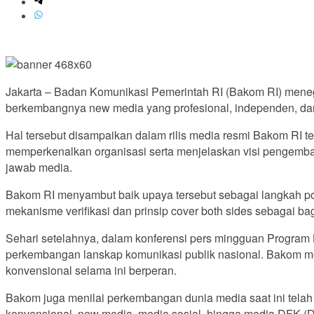
Jakarta – Badan Komunikasi Pemerintah RI (Bakom RI) mene
berkembangnya new media yang profesional, independen, da
Hal tersebut disampaikan dalam rilis media resmi Bakom RI 
memperkenalkan organisasi serta menjelaskan visi pengembang
jawab media.
Bakom RI menyambut baik upaya tersebut sebagai langkah pos
mekanisme verifikasi dan prinsip cover both sides sebagai bag
Sehari setelahnya, dalam konferensi pers mingguan Program
perkembangan lanskap komunikasi publik nasional. Bakom 
konvensional selama ini berperan.
Bakom juga menilai perkembangan dunia media saat ini telah
konvensional, new media, media sosial, hingga media DFK (