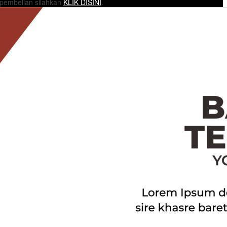
 pembelian silahkan
KLIK DISINI
.