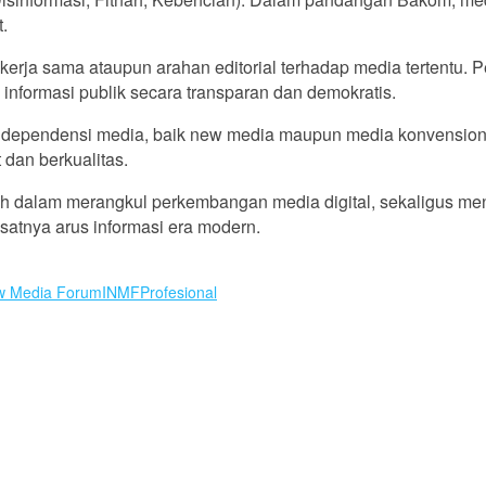
.
erja sama ataupun arahan editorial terhadap media tertentu.
nformasi publik secara transparan dan demokratis.
pendensi media, baik new media maupun media konvensional. K
dan berkualitas.
ah dalam merangkul perkembangan media digital, sekaligus men
satnya arus informasi era modern.
w Media Forum
INMF
Profesional