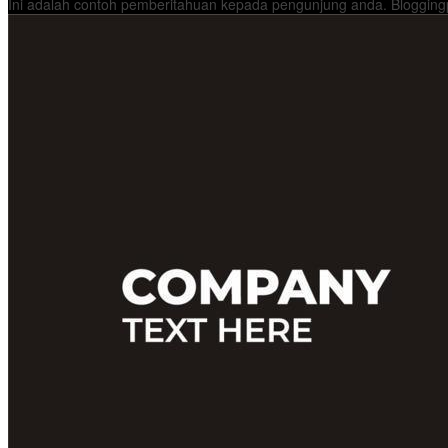
Ini adalah contoh pemberitahuan kepada pengunjung anda. Bloggingp