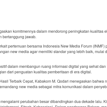
gaskan komitmennya dalam mendorong peningkatan kualitas ek
n bertanggung jawab.
terkait pertemuan bersama Indonesia New Media Forum (INMF) p
an new media agar memiliki standar yang lebih baik, mulai da
itif dalam membangun ruang informasi digital yang sehat dan
ian dari penguatan kualitas pemberitaan di era digital.
 Hasil Terbaik Cepat, Kabakom M. Qodari menegaskan bahwa ne
memandang new media sebagai mitra komunikasi dalam penyeb
 mengalami perubahan besar dibandingkan dua dekade lalu. Kin
Disinformasi, Fitnah, Kebencian). Dalam pandangan Bakom, m