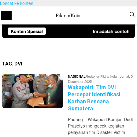
Loncat ke konten
Konten Spesial
Ini adalah contoh pe
TAG:
DVI
Redaktur Pikirankota
Jumat, 5
NASIONAL
Desember 2025
Wakapolri: Tim DVI
Percepat Identifikasi
Korban Bencana
Sumatera
Padang – Wakapolri Komjen Dedi
Prasetyo mengecek kegiatan
pelayanan tim Disaster Victim