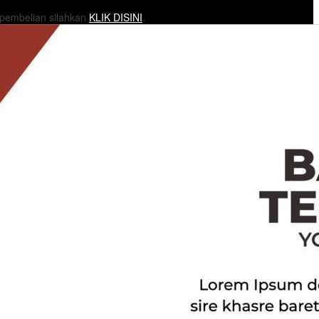
 pembelian silahkan
KLIK DISINI
.