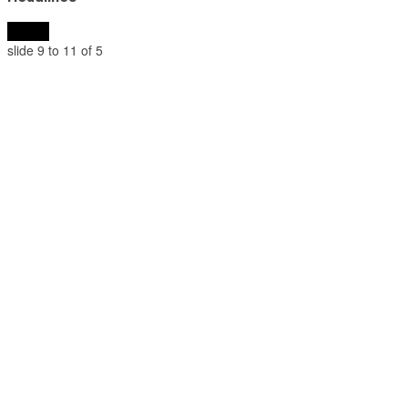
«
»
slide
9 to 11
of 5