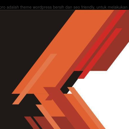
ro adalah theme wordpress bersih dan seo friendly, untuk melakukan