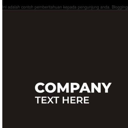
Konten Spesial
Ini adalah contoh pemberitahuan kepada pengunjung anda. Bloggingp