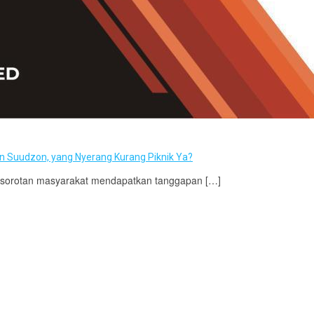
an Suudzon, yang Nyerang Kurang Piknik Ya?
i sorotan masyarakat mendapatkan tanggapan […]