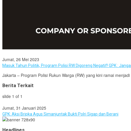
Jumat, 26 Mei 2023
Masuk Tahun Politik, Program Polisi RW Digoreng Negatif! GPK : Jang
Jakarta – Program Polisi Rukun Warga (RW) yang kini ramai menjad
Berita Terkait
slide
1
of 1
Jumat, 31 Januari 2025
GPK: Aksi Bripka Agus Simanjuntak Bukti Polri Sigap dan Berani
Headlines