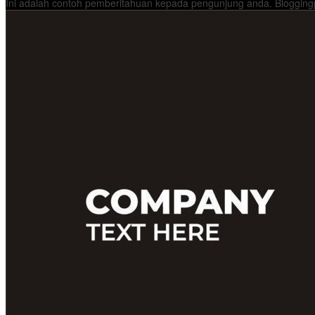
Ini adalah contoh pemberitahuan kepada pengunjung anda. Bloggingp