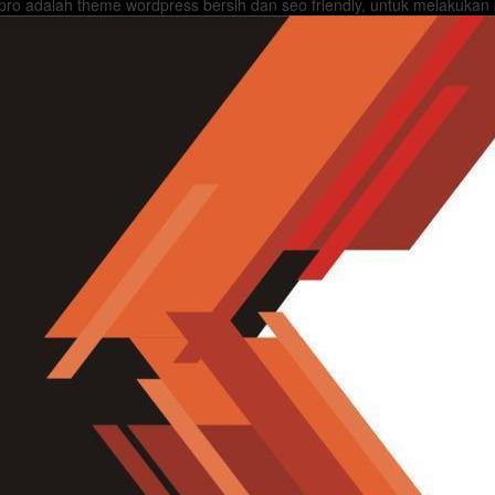
ro adalah theme wordpress bersih dan seo friendly, untuk melakukan