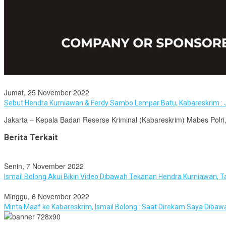
Jumat, 25 November 2022
Sebut Hendra Kurniawan & Ferdy Sambo Lempar Batu, Kabareskrim : 
Jakarta – Kepala Badan Reserse Kriminal (Kabareskrim) Mabes Polri
Berita Terkait
Senin, 7 November 2022
Ismail Bolong Akui Bikin Video Dibawah Tekanan Hendra Kurniawan, 
Minggu, 6 November 2022
Minta Maaf ke Kabareskrim, Ismail Bolong : Saat Direkam Saya Diba