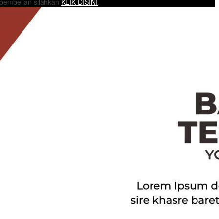
 pembelian silahkan
KLIK DISINI
.