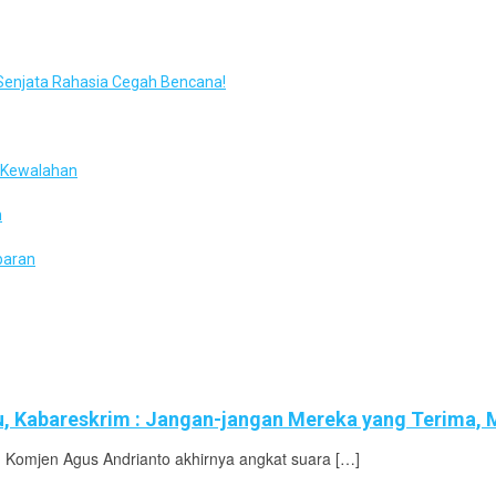
enjata Rahasia Cegah Bencana!
t Kewalahan
n
paran
 Kabareskrim : Jangan-jangan Mereka yang Terima, M
, Komjen Agus Andrianto akhirnya angkat suara […]