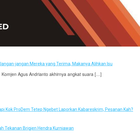
Jangan-jangan Mereka yang Terima, Makanya Alihkan Isu
, Komjen Agus Andrianto akhirnya angkat suara […]
Tapi Kok ProDem Tetep Ngebet Laporkan Kabareskrim, Pesanan Kah?
wah Tekanan Brigjen Hendra Kurniawan