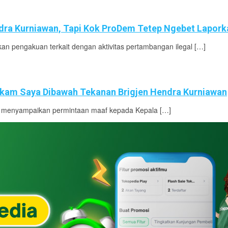
ndra Kurniawan, Tapi Kok ProDem Tetep Ngebet Lapor
n pengakuan terkait dengan aktivitas pertambangan ilegal […]
rekam Saya Dibawah Tekanan Brigjen Hendra Kurniawan
46) menyampaikan permintaan maaf kepada Kepala […]