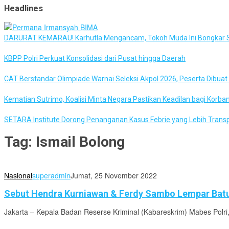
Headlines
DARURAT KEMARAU! Karhutla Mengancam, Tokoh Muda Ini Bongkar S
KBPP Polri Perkuat Konsolidasi dari Pusat hingga Daerah
CAT Berstandar Olimpiade Warnai Seleksi Akpol 2026, Peserta Dibua
Kematian Sutrimo, Koalisi Minta Negara Pastikan Keadilan bagi Korba
SETARA Institute Dorong Penanganan Kasus Febrie yang Lebih Trans
Tag:
Ismail Bolong
Nasional
superadmin
Jumat, 25 November 2022
Sebut Hendra Kurniawan & Ferdy Sambo Lempar Batu,
Jakarta – Kepala Badan Reserse Kriminal (Kabareskrim) Mabes Polri