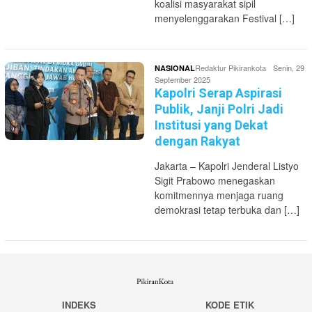
koalisi masyarakat sipil
menyelenggarakan Festival […]
Redaktur Pikirankota
Senin, 29
NASIONAL
September 2025
Kapolri Serap Aspirasi
Publik, Janji Polri Jadi
Institusi yang Dekat
dengan Rakyat
Jakarta – Kapolri Jenderal Listyo
Sigit Prabowo menegaskan
komitmennya menjaga ruang
demokrasi tetap terbuka dan […]
INDEKS
KODE ETIK