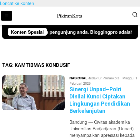
Loncat ke konten
emberitahuan kepada pengunjung anda. Bloggingpro adalah them
Konten Spesial
TAG:
KAMTIBMAS KONDUSIF
Redaktur Pikirankota
Minggu, 1
NASIONAL
Februari 2026
Sinergi Unpad–Polri
Dinilai Kunci Ciptakan
Lingkungan Pendidikan
Berkelanjutan
Bandung — Civitas akademika
Universitas Padjadjaran (Unpad)
menyampaikan apresiasi kepada