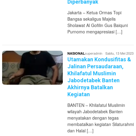
Diperbanyak
Jakarta – Ketua Ormas Topi
Bangsa sekaligus Majelis
Sholawat Al Gofilin Gus Baiquni
Purnomo mengapresiasi […]
superadmin
Sabtu, 13 Mei 2023
NASIONAL
Utamakan Kondusifitas &
Jalinan Persaudaraan,
Khilafatul Muslimin
Jabodetabek Banten
Akhirnya Batalkan
Kegiatan
BANTEN – Khilafatul Muslimin
wilayah Jabodetabek Banten
menyatakan dengan tegas
membatalkan kegiatan Silaturahmi
dan Halal […]