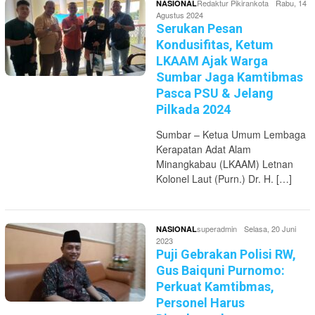
Redaktur Pikirankota
Rabu, 14
NASIONAL
Agustus 2024
Serukan Pesan
Kondusifitas, Ketum
LKAAM Ajak Warga
Sumbar Jaga Kamtibmas
Pasca PSU & Jelang
Pilkada 2024
Sumbar – Ketua Umum Lembaga
Kerapatan Adat Alam
Minangkabau (LKAAM) Letnan
Kolonel Laut (Purn.) Dr. H. […]
superadmin
Selasa, 20 Juni
NASIONAL
2023
Puji Gebrakan Polisi RW,
Gus Baiquni Purnomo:
Perkuat Kamtibmas,
Personel Harus