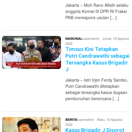
Jakarta – Moh Rano Alfath selaku
anggota Komisi III DPR RI Fraksi
PKB merespons usulan […]
superadmin
Jumat, 19 Agustus
NASIONAL
2022
Timsus Kini Tetapkan
Putri Candrawathi sebagai
Tersangka Kasus Brigadir
J
Jakarta – Istri Irjen Ferdy Sambo,
Putri Candrawathi ditetapkan
sebagai tersangka kasus dugaan
pembunuhan berencana […]
superadmin
Rabu, 10 Agustus
BERITA
2022
Kasus Brigadir J Disorot