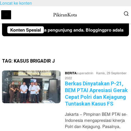
Loncat ke konten
pemberitahuan kepada pengunjung anda. Bloggingpro adalah the
Konten Spesial
TAG:
KASUS BRIGADIR J
superadmin
Kamis, 29 September
BERITA
2022
Berkas Dinyatakan P-21,
BEM PTAI Apresiasi Gerak
Cepat Polri dan Kejagung
Tuntaskan Kasus FS
Jakarta – Pimpinan BEM PTAI se-
Indonesia mengapresiasi kinerja
Polri dan Kejagung. Pasalnya,