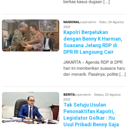
berkas kasus dugaan […]
superadmin
Rabu, 24 Agustus
NASIONAL
2022
Kapolri Berpelukan
dengan Benny K Harman,
Suasana Jelang RDP di
DPR RI Langsung Cair
JAKARTA – Agenda RDP di DPR
hari ini memberikan suasana haru
dan menarik. Pasalnya, politisi […]
superadmin
Selasa, 23 Agustus
BERITA
2022
Tak Setuju Usulan
Penonaktifan Kapolri,
Legislator Golkar : Itu
Usul Pribadi Benny Saja