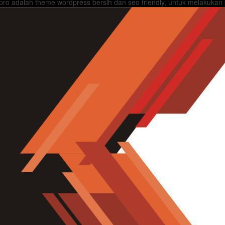
ro adalah theme wordpress bersih dan seo friendly, untuk melakukan