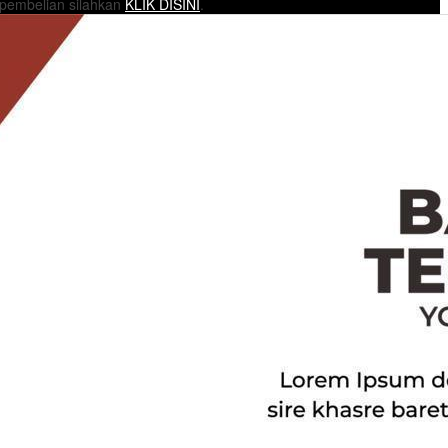
 pembelian silahkan
KLIK DISINI
.