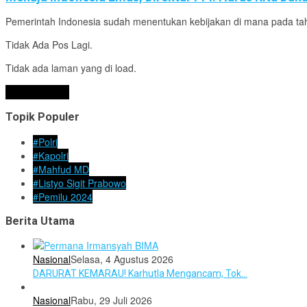
Pemerintah Indonesia sudah menentukan kebijakan di mana pada ta
Tidak Ada Pos Lagi.
Tidak ada laman yang di load.
Lihat Lainnya
Topik Populer
#Polri
#Kapolri
#Mahfud MD
#Listyo Sigit Prabowo
#Pemilu 2024
Berita Utama
Nasional
Selasa, 4 Agustus 2026
DARURAT KEMARAU! Karhutla Mengancam, Tok…
Nasional
Rabu, 29 Juli 2026