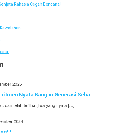
enjata Rahasia Cegah Bencana!
t Kewalahan
n
paran
n
vember 2025
mitmen Nyata Bangun Generasi Sehat
 dan telah terlihat jiwa yang nyata […]
vember 2024
ng!!!