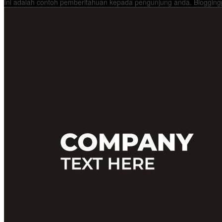
Ini adalah contoh pemberitahuan kepada pengunjung anda. Bloggingp