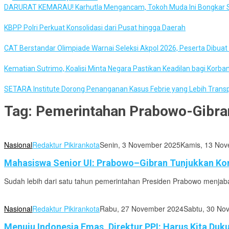
DARURAT KEMARAU! Karhutla Mengancam, Tokoh Muda Ini Bongkar S
KBPP Polri Perkuat Konsolidasi dari Pusat hingga Daerah
CAT Berstandar Olimpiade Warnai Seleksi Akpol 2026, Peserta Dibua
Kematian Sutrimo, Koalisi Minta Negara Pastikan Keadilan bagi Korba
SETARA Institute Dorong Penanganan Kasus Febrie yang Lebih Trans
Tag:
Pemerintahan Prabowo-Gibra
Nasional
Redaktur Pikirankota
Senin, 3 November 2025
Kamis, 13 No
Mahasiswa Senior UI: Prabowo–Gibran Tunjukkan Ko
Sudah lebih dari satu tahun pemerintahan Presiden Prabowo menjabat,
Nasional
Redaktur Pikirankota
Rabu, 27 November 2024
Sabtu, 30 No
Menuju Indonesia Emas, Direktur PPI: Harus Kita Duku