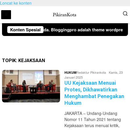
Loncat ke konten
epada pengunjung anda. Bloggingpro adalah theme wordpress be
Konten Spesial
TOPIK:
KEJAKSAAN
Redaktur Pikirankota
Kamis, 23
HUKUM
Januari 2025
UU Kejaksaan Menuai
Protes, Dikhawatirkan
Menghambat Penegakan
Hukum
JAKARTA – Undang-Undang
Nomor 11 Tahun 2021 tentang
Kejaksaan terus menuai kritik,