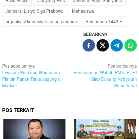
Bakti Sosial
Cipayung Plus
Jenderal Agus Subiyanto
Jenderal Listyo Sigit Prabowo
Mahasiswa
organisasi kemasyarakatan pemuda
Ramadhan 1446 H
SEBARKAN
Navigasi
Pos sebelumnya
Pos berikutnya
pos
Irwasum Polri dan Wamentan
Penanganan Wabah PMK, PDHI
Pimpin Panen Raya Jagung di
Siap Dukung Kebijakan
Madiun
Pemerintah
POS TERKAIT