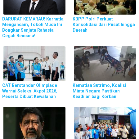
DARURAT KEMARAU! Karhutla
KBPP Polri Perkuat
Mengancam, Tokoh Muda Ini
Konsolidasi dari Pusat hingga
Bongkar Senjata Rahasia
Daerah
Cegah Bencana!
CAT Berstandar Olimpiade
Kematian Sutrimo, Koalisi
Warnai Seleksi Akpol 2026,
Minta Negara Pastikan
Peserta Dibuat Kewalahan
Keadilan bagi Korban