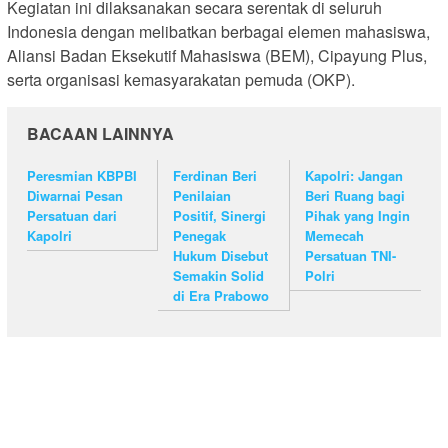
Kegiatan ini dilaksanakan secara serentak di seluruh
Indonesia dengan melibatkan berbagai elemen mahasiswa,
Aliansi Badan Eksekutif Mahasiswa (BEM), Cipayung Plus,
serta organisasi kemasyarakatan pemuda (OKP).
BACAAN LAINNYA
Peresmian KBPBI
Ferdinan Beri
Kapolri: Jangan
Diwarnai Pesan
Penilaian
Beri Ruang bagi
Persatuan dari
Positif, Sinergi
Pihak yang Ingin
Kapolri
Penegak
Memecah
Hukum Disebut
Persatuan TNI-
Semakin Solid
Polri
di Era Prabowo