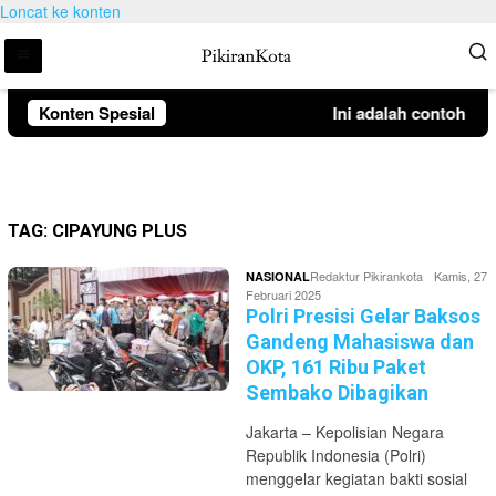
Loncat ke konten
Konten Spesial
Ini adalah contoh pe
TAG:
CIPAYUNG PLUS
Redaktur Pikirankota
Kamis, 27
NASIONAL
Februari 2025
Polri Presisi Gelar Baksos
Gandeng Mahasiswa dan
OKP, 161 Ribu Paket
Sembako Dibagikan
Jakarta – Kepolisian Negara
Republik Indonesia (Polri)
menggelar kegiatan bakti sosial