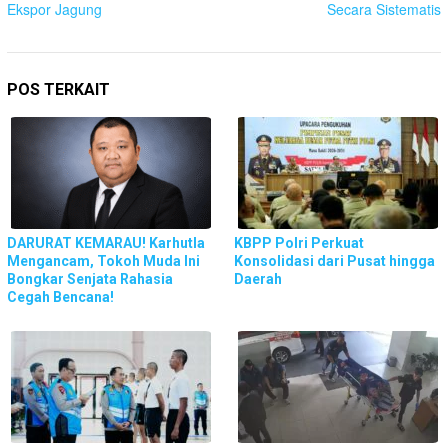
Ekspor Jagung
Secara Sistematis
POS TERKAIT
DARURAT KEMARAU! Karhutla
KBPP Polri Perkuat
Mengancam, Tokoh Muda Ini
Konsolidasi dari Pusat hingga
Bongkar Senjata Rahasia
Daerah
Cegah Bencana!