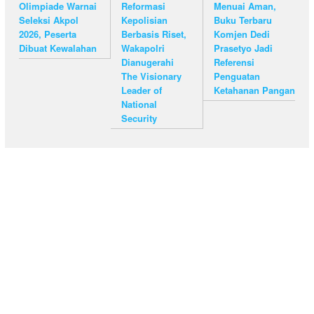
Olimpiade Warnai
Reformasi
Menuai Aman,
Seleksi Akpol
Kepolisian
Buku Terbaru
2026, Peserta
Berbasis Riset,
Komjen Dedi
Dibuat Kewalahan
Wakapolri
Prasetyo Jadi
Dianugerahi
Referensi
The Visionary
Penguatan
Leader of
Ketahanan Pangan
National
Security