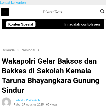
Loncat ke konten
Konten Spesial
Ini adalah contoh pemberit
Beranda
Nasional
Wakapolri Gelar Baksos dan
Bakkes di Sekolah Kemala
Taruna Bhayangkara Gunung
Sindur
Redaktur Pikirankota
Rabu, 27 Agustus 2025
65 views