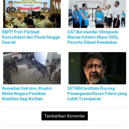
KBPP Polri Perkuat
CAT Berstandar Olimpiade
Konsolidasi dari Pusat hingga
Warnai Seleksi Akpol 2026,
Daerah
Peserta Dibuat Kewalahan
Kematian Sutrimo, Koalisi
SETARA Institute Dorong
Minta Negara Pastikan
Penanganan Kasus Febrie yang
Keadilan bagi Korban
Lebih Transparan
Tambahkan Komentar