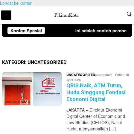
Loncat ke konten
Konten Spesial
Ini adalah contoh pemberitah
KATEGORI:
UNCATEGORIZED
superadmin
Sabtu, 18
UNCATEGORIZED
April 2026
QRIS Naik, ATM Turun,
Huda Singgung Fondasi
Ekonomi Digital
JAKARTA – Direktur Ekonomi
Digital Center of Economic and
Law Studies (CELIOS), Nailul
Huda, menyampaikan […]