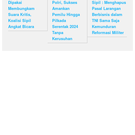
Dipakai
Polri, Sukses
Sipil : Menghapus
Membungkam
Amankan
Pasal Larangan
Suara Kritis,
Pemilu Hingga
Berbisnis dalam
Koalisi Sipil
Pilkada
TNI Sama Saja
Angkat Bicara
Serentak 2024
Kemunduran
Tanpa
Reformasi Militer
Kerusuhan