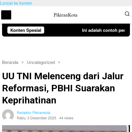
Loncat ke konten
Konten Spesial
Ini adalah contoh pemberi
Beranda
Uncategorized
UU TNI Melenceng dari Jalur
Reformasi, PBHI Suarakan
Keprihatinan
Redaktur Pikirankota
Rabu, 3 Desember 2025
44 views