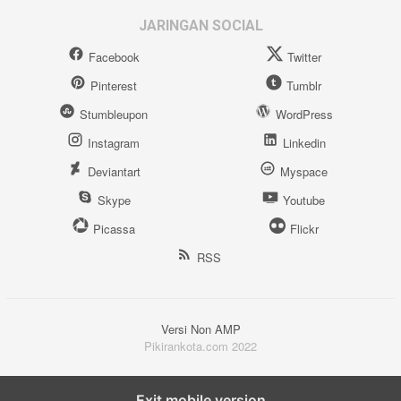
JARINGAN SOCIAL
Facebook
Twitter
Pinterest
Tumblr
Stumbleupon
WordPress
Instagram
Linkedin
Deviantart
Myspace
Skype
Youtube
Picassa
Flickr
RSS
Versi Non AMP
Pikirankota.com 2022
Exit mobile version