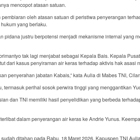
anya mencopot atasan satuan.
 pembiaran oleh atasan satuan di peristiwa penyerangan terhad
 hukum yang berlaku.
n pidana justru berpotensi menjadi mekanisme internal yang m
imantyo tak lagi menjabat sebagai Kepala Bais. Kepala Pusat
t dari kasus penyiraman air keras terhadap aktivis hak asasi
kan penyerahan jabatan Kabais,” kata Aulia di Mabes TNI, Cila
tu, termasuk perihal sosok perwira tinggi yang menggantikan Yu
isian dan TNI memiliki hasil penyelidikan yang berbeda terhad
libat dalam penyerangan air keras ke Andrie Yunus. Keempatn
u sudah ditahan pada Rabu, 18 Maret 2026. Kapuspen TNI Aulia 