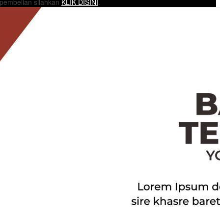
 pembelian silahkan
KLIK DISINI
.