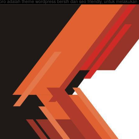
ro adalah theme wordpress bersih dan seo friendly, untuk melakukan