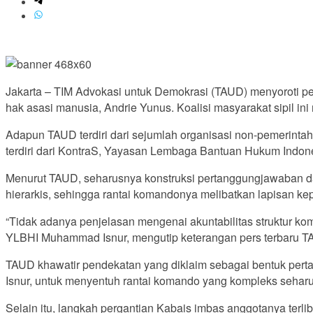
Jakarta – TIM Advokasi untuk Demokrasi (TAUD) menyoroti perg
hak asasi manusia, Andrie Yunus. Koalisi masyarakat sipil in
Adapun TAUD terdiri dari sejumlah organisasi non-pemerinta
terdiri dari KontraS, Yayasan Lembaga Bantuan Hukum Indon
Menurut TAUD, seharusnya konstruksi pertanggungjawaban dalam
hierarkis, sehingga rantai komandonya melibatkan lapisan k
“Tidak adanya penjelasan mengenai akuntabilitas struktur ko
YLBHI Muhammad Isnur, mengutip keterangan pers terbaru T
TAUD khawatir pendekatan yang diklaim sebagai bentuk pertan
Isnur, untuk menyentuh rantai komando yang kompleks sehar
Selain itu, langkah pergantian Kabais imbas anggotanya terl