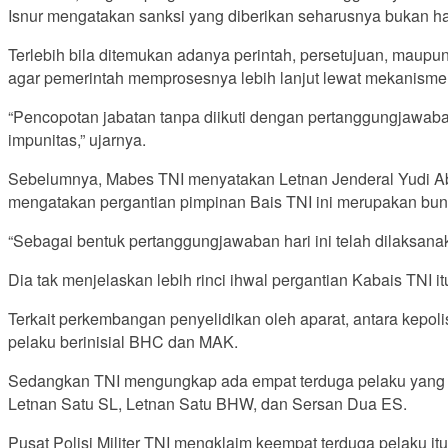
Isnur mengatakan sanksi yang diberikan seharusnya bukan h
Terlebih bila ditemukan adanya perintah, persetujuan, maupun
agar pemerintah memprosesnya lebih lanjut lewat mekanisme
“Pencopotan jabatan tanpa diikuti dengan pertanggungjawaba
impunitas,” ujarnya.
Sebelumnya, Mabes TNI menyatakan Letnan Jenderal Yudi Abr
mengatakan pergantian pimpinan Bais TNI ini merupakan buntu
“Sebagai bentuk pertanggungjawaban hari ini telah dilaksana
Dia tak menjelaskan lebih rinci ihwal pergantian Kabais TNI i
Terkait perkembangan penyelidikan oleh aparat, antara kepol
pelaku berinisial BHC dan MAK.
Sedangkan TNI mengungkap ada empat terduga pelaku yang ter
Letnan Satu SL, Letnan Satu BHW, dan Sersan Dua ES.
Pusat Polisi Militer TNI mengklaim keempat terduga pelaku it