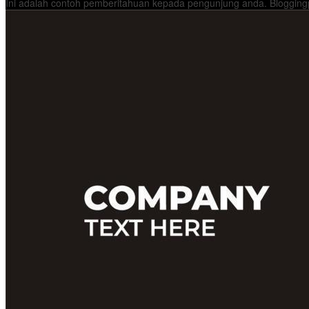
Ini adalah contoh pemberitahuan kepada pengunjung anda. Bloggingp