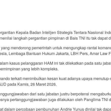
antian Kepala Badan Intelijen Strategis Tentara Nasional Indo
i menilai langkah pergantian pimpinan di Bais TNI itu tak dapat
h yang mendorong pemerintah untuk mengungkap rantai komando
esia, Lembaga Bantuan Hukum Jakarta, LBH Pers, Amar Law Fir
 kasus pelanggaran HAM ini tak dilekatkan pada satu jabatan s
epemimpinan yang lebih kompleks.
mando terkait menimbulkan kesan kuat adanya upaya menutup-nu
AUD pada Kamis, 26 Maret 2026.
ggungjawaban dari satu jabatan justru berpotensi mengaburkan 
usnya pertanggungjawaban juga dilakukan oleh Panglima TNI d
ibat dalam percobaan pembunuhan Andrie Yunus dinilai tak dapa