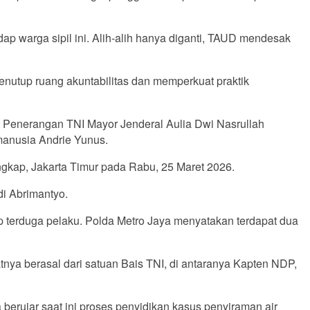
ap warga sipil ini. Alih-alih hanya diganti, TAUD mendesak
enutup ruang akuntabilitas dan memperkuat praktik
 Penerangan TNI Mayor Jenderal Aulia Dwi Nasrullah
 manusia Andrie Yunus.
ngkap, Jakarta Timur pada Rabu, 25 Maret 2026.
di Abrimantyo.
ap terduga pelaku. Polda Metro Jaya menyatakan terdapat dua
ya berasal dari satuan Bais TNI, di antaranya Kapten NDP,
berujar saat ini proses penyidikan kasus penyiraman air