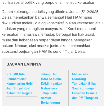
isu-isu sosial politik yang berpotensi memicu kerusuhan.
Dalam keterangan tertulis yang diterima Jumat (5/12/2025),
Delza menekankan bahwa semangat Hari HAM harus
diwujudkan melalui dialog konstruktif, bukan kekerasan atau
tindakan yang merugikan masyarakat. “Kami memahami
keresahan mahasiswa terhadap berbagai isu hak asasi,
mulai dari kebebasan berpendapat hingga penegakan
hukum. Namun, aksi anarkis justru akan melemahkan
substansi perjuangan HAM itu sendiri,” ujar Delza.
BACAAN LAINNYA
PB LMII Nilai
Jelang Hari
Mahasiswa
Pembentukan
HAM Sedunia,
Didorong
Kementerian HAM
KAMI Ingatkan
Tunjukkan Etika
Jadi Sinyal Kuat
Mahasiswa
Saat Kunjungan
Kehadiran Negara
Tetap Kritis
Presiden Prancis
namun
dan PM Tiongkok
Bertanggung