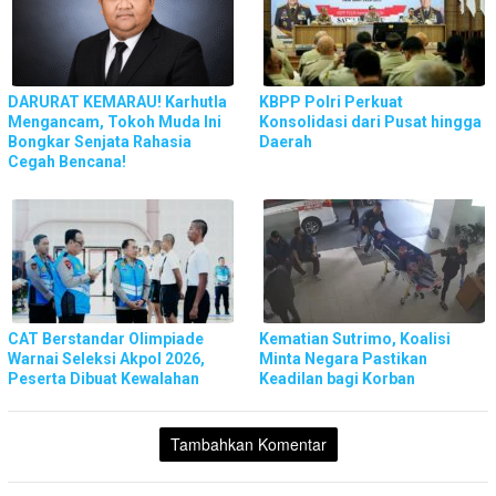
DARURAT KEMARAU! Karhutla
KBPP Polri Perkuat
Mengancam, Tokoh Muda Ini
Konsolidasi dari Pusat hingga
Bongkar Senjata Rahasia
Daerah
Cegah Bencana!
CAT Berstandar Olimpiade
Kematian Sutrimo, Koalisi
Warnai Seleksi Akpol 2026,
Minta Negara Pastikan
Peserta Dibuat Kewalahan
Keadilan bagi Korban
Tambahkan Komentar