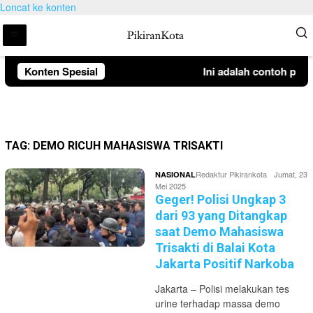
Loncat ke konten
Konten Spesial
Ini adalah contoh pem
TAG:
DEMO RICUH MAHASISWA TRISAKTI
Redaktur Pikirankota
Jumat, 23
NASIONAL
Mei 2025
Geger! Polisi Ungkap 3
dari 93 yang Ditangkap
saat Demo Mahasiswa
Trisakti di Balai Kota
Jakarta Positif Narkoba
Jakarta – Polisi melakukan tes
urine terhadap massa demo