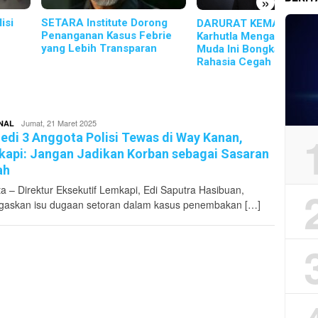
»
RA Institute Dorong
KBPP P
DARURAT KEMARAU!
nganan Kasus Febrie
Konsol
Karhutla Mengancam, Tokoh
 Lebih Transparan
hingg
Muda Ini Bongkar Senjata
Rahasia Cegah Bencana!
Redaktur
Jumat, 21 Maret 2025
NAL
Pikirankota
edi 3 Anggota Polisi Tewas di Way Kanan,
api: Jangan Jadikan Korban sebagai Sasaran
ah
ta – Direktur Eksekutif Lemkapi, Edi Saputra Hasibuan,
askan isu dugaan setoran dalam kasus penembakan […]