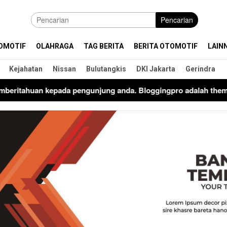
Pencarian
OMOTIF
OLAHRAGA
TAG BERITA
BERITA OTOMOTIF
LAIN
Kejahatan
Nissan
Bulutangkis
DKI Jakarta
Gerindra
tahuan kepada pengunjung anda. Bloggingpro adalah theme word