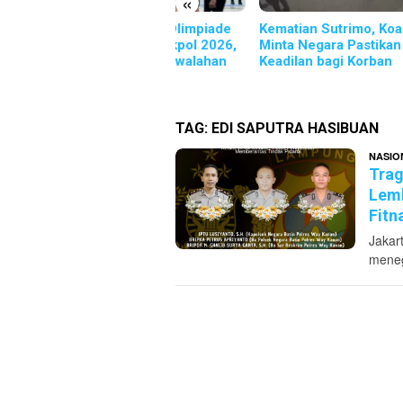
«
T Berstandar Olimpiade
Kematian Sutrimo, Koalisi
SETA
nai Seleksi Akpol 2026,
Minta Negara Pastikan
Pena
erta Dibuat Kewalahan
Keadilan bagi Korban
yang
TAG:
EDI SAPUTRA HASIBUAN
NASIO
Trag
Lemk
Fitn
Jakar
meneg