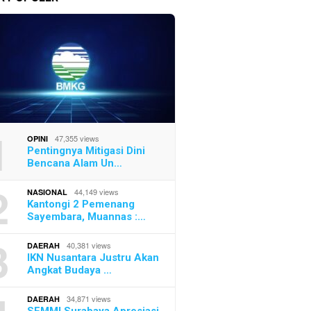
olri Perkuat
CAT Berstandar Olimpiade
Kematia
idasi dari Pusat
Warnai Seleksi Akpol 2026,
Minta N
a Daerah
Peserta Dibuat Kewalahan
Keadila
1
47,355 views
OPINI
Pentingnya Mitigasi Dini
Bencana Alam Un…
2
44,149 views
NASIONAL
Kantongi 2 Pemenang
Sayembara, Muannas :…
3
40,381 views
DAERAH
IKN Nusantara Justru Akan
Angkat Budaya …
34,871 views
DAERAH