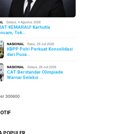
Selasa, 4 Agustus 2026
AL
AT KEMARAU! Karhutla
ncam, Tok…
Rabu, 29 Juli 2026
NASIONAL
KBPP Polri Perkuat Konsolidasi
dari Pusa…
Selasa, 28 Juli 2026
NASIONAL
CAT Berstandar Olimpiade
Warnai Seleksi …
OTIF
TA POPULER