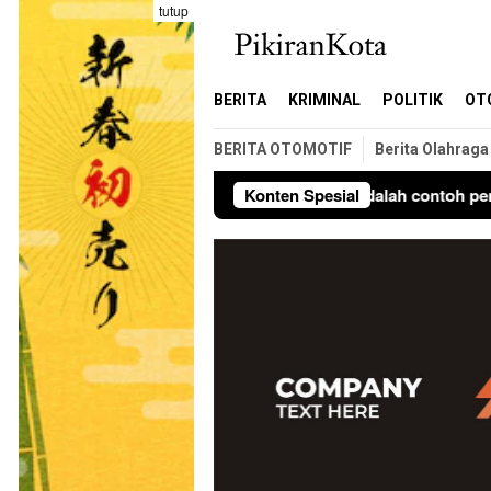
Loncat
tutup
ke
konten
BERITA
KRIMINAL
POLITIK
OT
BERITA OTOMOTIF
Berita Olahraga
Konten Spesial
Ini adalah contoh pemberi