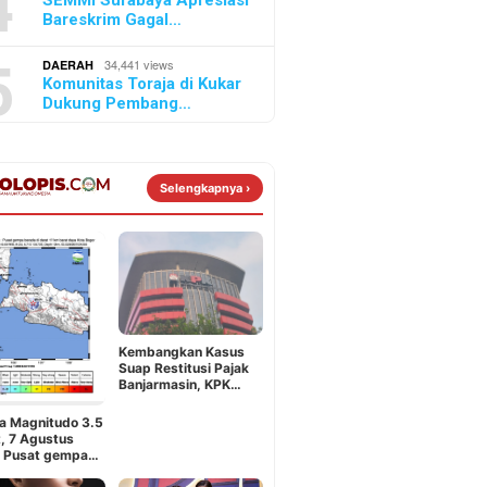
4
SEMMI Surabaya Apresiasi
Bareskrim Gagal…
5
34,441 views
DAERAH
Komunitas Toraja di Kukar
Dukung Pembang…