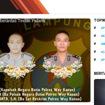
TOPI
#P
#K
#
#L
#P
BERI