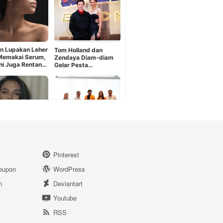
Pinterest
eupon
WordPress
n
Deviantart
Youtube
RSS