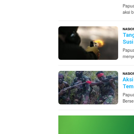
Papua
aksi 
NASIO
Tang
Susi
Papua
menye
NASIO
Aksi
Temb
Papua
Berse