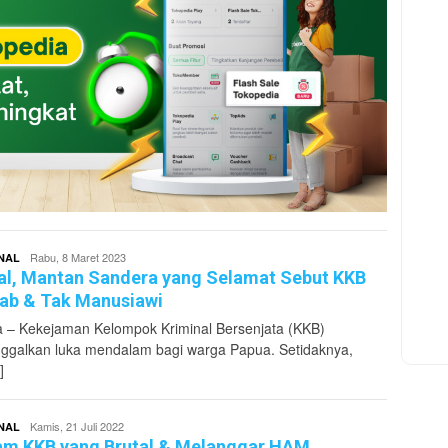
superadmin
Rabu, 8 Maret 2023
NAL
al, Mantan Sandera yang Selamat Sebut KKB
ab & Tak Manusiawi
 – Kekejaman Kelompok Kriminal Bersenjata (KKB)
ggalkan luka mendalam bagi warga Papua. Setidaknya,
]
superadmin
Kamis, 21 Juli 2022
NAL
m KKB yang Brutal & Melanggar HAM,