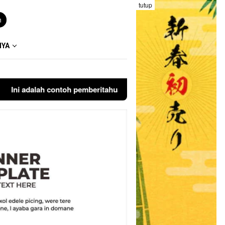
tutup
n
NYA
i adalah contoh pemberitahuan kepada pengunjung anda. Bloggi