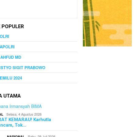
K POPULER
OLRI
APOLRI
MAHFUD MD
ISTYO SIGIT PRABOWO
EMILU 2024
TA UTAMA
Selasa, 4 Agustus 2026
AL
AT KEMARAU! Karhutla
ncam, Tok…
Rabu, 29 Juli 2026
NASIONAL