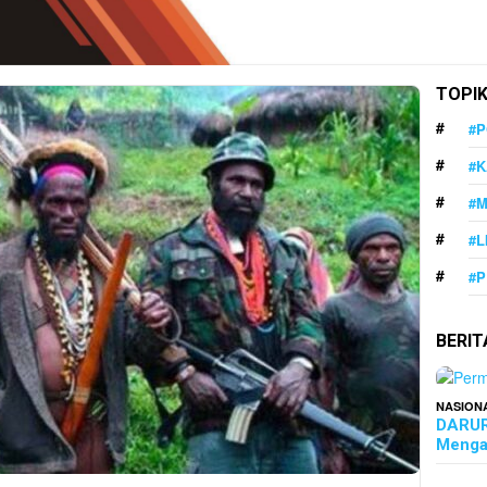
TOPI
#P
#K
#
#L
#P
BERI
NASION
DARUR
Menga