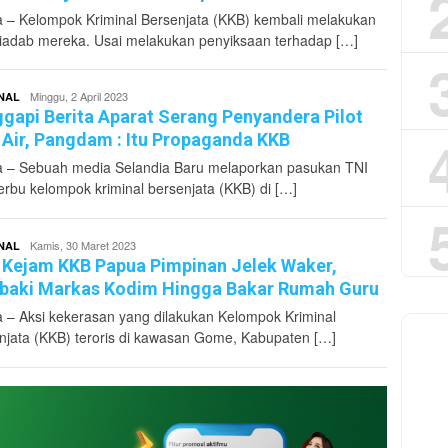
 – Kelompok Kriminal Bersenjata (KKB) kembali melakukan
biadab mereka. Usai melakukan penyiksaan terhadap […]
superadmin
Minggu, 2 April 2023
NAL
gapi Berita Aparat Serang Penyandera Pilot
 Air, Pangdam : Itu Propaganda KKB
 – Sebuah media Selandia Baru melaporkan pasukan TNI
rbu kelompok kriminal bersenjata (KKB) di […]
superadmin
Kamis, 30 Maret 2023
NAL
 Kejam KKB Papua Pimpinan Jelek Waker,
aki Markas Kodim Hingga Bakar Rumah Guru
 – Aksi kekerasan yang dilakukan Kelompok Kriminal
njata (KKB) teroris di kawasan Gome, Kabupaten […]