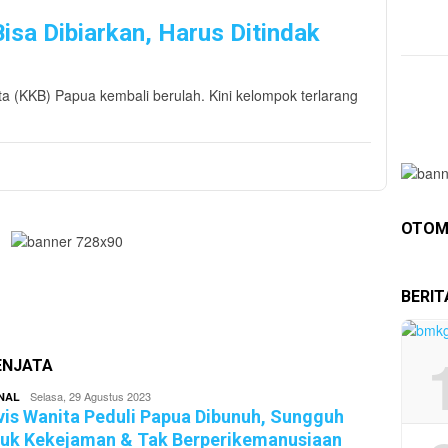
isa Dibiarkan, Harus Ditindak
a (KKB) Papua kembali berulah. Kini kelompok terlarang
OTOM
BERI
ENJATA
superadmin
Selasa, 29 Agustus 2023
NAL
vis Wanita Peduli Papua Dibunuh, Sungguh
uk Kekejaman & Tak Berperikemanusiaan