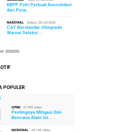
KBPP Polri Perkuat Konsolidasi
dari Pusa…
Selasa, 28 Juli 2026
NASIONAL
CAT Berstandar Olimpiade
Warnai Seleksi …
OTIF
TA POPULER
1
47,355 views
OPINI
Pentingnya Mitigasi Dini
Bencana Alam Un…
44,149 views
NASIONAL