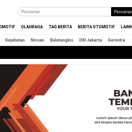
Pencaria
OMOTIF
OLAHRAGA
TAG BERITA
BERITA OTOMOTIF
LAIN
Kejahatan
Nissan
Bulutangkis
DKI Jakarta
Gerindra
In