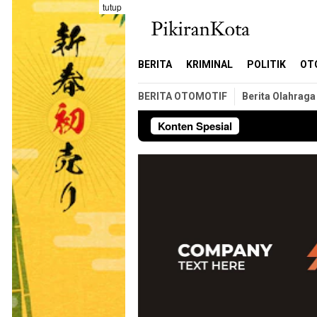
Loncat
tutup
ke
konten
BERITA
KRIMINAL
POLITIK
OT
BERITA OTOMOTIF
Berita Olahraga
Konten Spesial