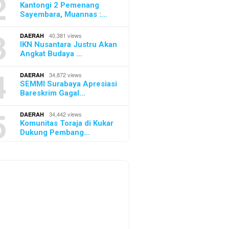
2
Kantongi 2 Pemenang
Sayembara, Muannas :…
3
40,381 views
DAERAH
IKN Nusantara Justru Akan
Angkat Budaya …
4
34,872 views
DAERAH
SEMMI Surabaya Apresiasi
Bareskrim Gagal…
5
34,442 views
DAERAH
Komunitas Toraja di Kukar
Dukung Pembang…