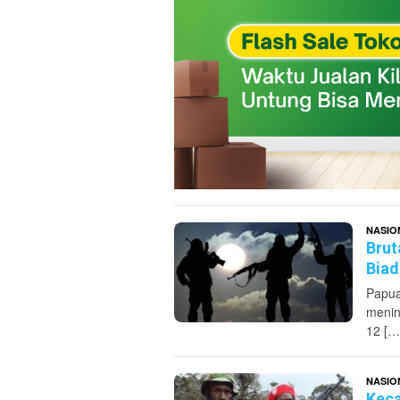
NASIO
Brut
Biad
Papua
menin
12 […
NASIO
Keca