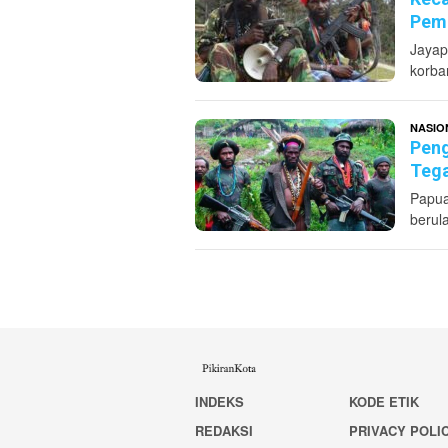
Peme
Jayap
korba
NASIO
Peng
Tega
Papua
berul
INDEKS
KODE ETIK
REDAKSI
PRIVACY POLI