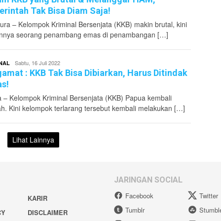
rintah Tak Bisa Diam Saja!
ura – Kelompok Kriminal Bersenjata (KKB) makin brutal, kini
nnya seorang penambang emas di penambangan […]
superadmin
Sabtu, 16 Juli 2022
NAL
amat : KKB Tak Bisa Dibiarkan, Harus Ditindak
s!
 – Kelompok Kriminal Bersenjata (KKB) Papua kembali
ah. Kini kelompok terlarang tersebut kembali melakukan […]
Lihat Lainnya
JARINGAN SOCIAL
Facebook
Twitter
KARIR
Tumblr
Stumbl
CY
DISCLAIMER