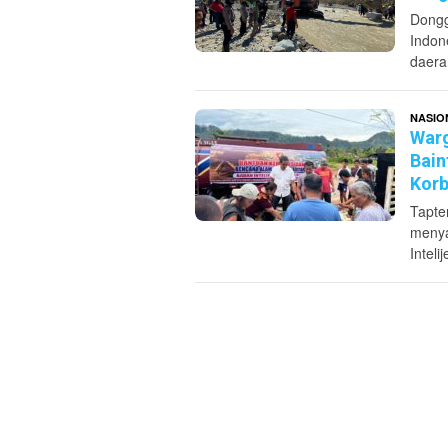
Dongg
Indon
daera
NASIO
Warg
Bain
Korb
Tapte
menya
Inteli