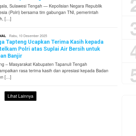
ala, Sulawesi Tengah — Kepolisian Negara Republik
esia (Polri) bersama tim gabungan TNI, pemerintah
h, […]
Redaktur
Rabu, 10 Desember 2025
NAL
Pikirankota
a Tapteng Ucapkan Terima Kasih kepada
telkam Polri atas Suplai Air Bersih untuk
an Banjir
ng – Masyarakat Kabupaten Tapanuli Tengah
mpaikan rasa terima kasih dan apresiasi kepada Badan
jen […]
Lihat Lainnya