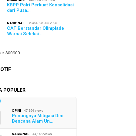
KBPP Polri Perkuat Konsolidasi
dari Pusa…
Selasa, 28 Juli 2026
NASIONAL
CAT Berstandar Olimpiade
Warnai Seleksi …
OTIF
TA POPULER
1
47,354 views
OPINI
Pentingnya Mitigasi Dini
Bencana Alam Un…
44,148 views
NASIONAL