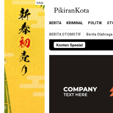
Loncat
tutup
ke
konten
BERITA
KRIMINAL
POLITIK
OT
BERITA OTOMOTIF
Berita Olahraga
Konten Spesial