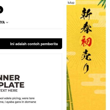
tutup
n
NYA
Ini adalah contoh pemberitahuan kepada pengunjung anda. Blo