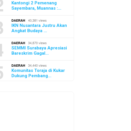
2
Kantongi 2 Pemenang
Sayembara, Muannas :…
3
40,381 views
DAERAH
IKN Nusantara Justru Akan
Angkat Budaya …
4
34,870 views
DAERAH
SEMMI Surabaya Apresiasi
Bareskrim Gagal…
5
34,440 views
DAERAH
Komunitas Toraja di Kukar
Dukung Pembang…