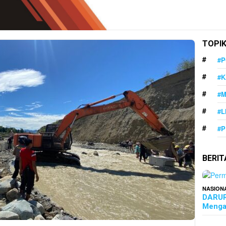
TOPI
#P
#K
#
#L
#P
BERI
NASION
DARUR
Menga