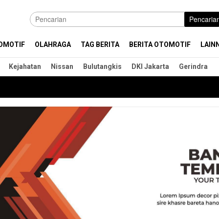
Pencaria
OMOTIF
OLAHRAGA
TAG BERITA
BERITA OTOMOTIF
LAIN
Kejahatan
Nissan
Bulutangkis
DKI Jakarta
Gerindra