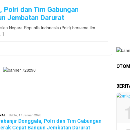
, Polri dan Tim Gabungan
un Jembatan Darurat
ian Negara Republik Indonesia (Polri) bersama tim
…]
OTOM
BERI
Redaktur
Sabtu, 17 Januari 2026
NAL
Pikirankota
abanjir Donggala, Polri dan Tim Gabungan
erak Cepat Bangun Jembatan Darurat