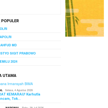
K POPULER
OLRI
APOLRI
MAHFUD MD
ISTYO SIGIT PRABOWO
EMILU 2024
TA UTAMA
Selasa, 4 Agustus 2026
AL
AT KEMARAU! Karhutla
ncam, Tok…
Rabu, 29 Juli 2026
NASIONAL