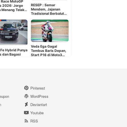
Pinterest
eupon
WordPress
n
Deviantart
Youtube
RSS