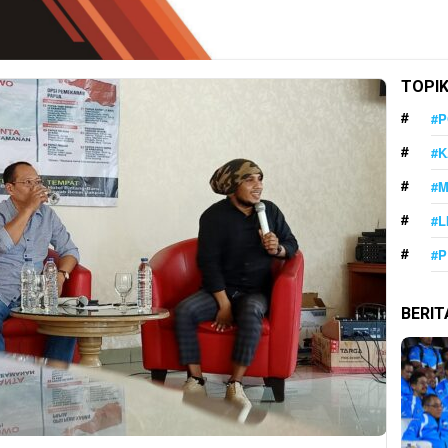
TOPI
#P
#K
#
#L
#P
BERI