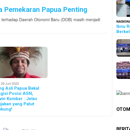
pa Pemekaran Papua Penting
a terhadap Daerah Otonomi Baru (DOB) masih menjadi
NASION
Ibnu R
Berke
 29 Juni 2022
ng Asli Papua Bakal
gisi Posisi ASN,
vin Komber : Jelas
ijakan yang Patut
ukung!
OTOM
BERI