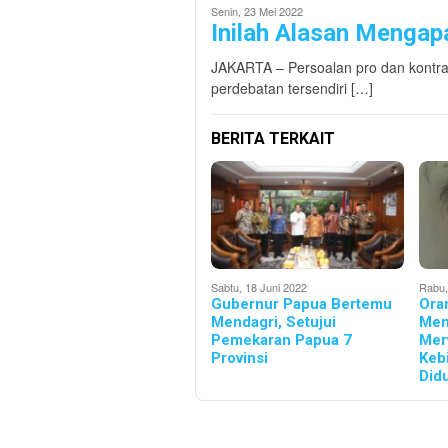
Senin, 23 Mei 2022
Inilah Alasan Menga
JAKARTA – Persoalan pro dan kontr
perdebatan tersendiri […]
BERITA TERKAIT
Sabtu, 18 Juni 2022
Rabu,
Gubernur Papua Bertemu
Ora
Mendagri, Setujui
Men
Pemekaran Papua 7
Mer
Provinsi
Keb
Did