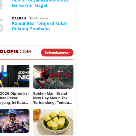
4
SEMMI Surabaya Apresiasi
Bareskrim Gagal…
5
34,445 views
DAERAH
Komunitas Toraja di Kukar
Dukung Pembang…