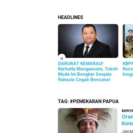
HEADLINES
«
olri Cup 2026 Resmi
DARURAT KEMARAU!
KBPP
uka, Wakapolri Serukan
Karhutla Mengancam, Tokoh
Kons
manfaatan Teknologi
Muda Ini Bongkar Senjata
hing
ara Positif
Rahasia Cegah Bencana!
TAG:
#PEMEKARAN PAPUA
BERIT
Oran
Komb
JAKAR