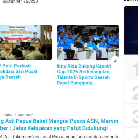
»
 Polri Perkuat
Syam B
Ibnu Riza Dukung Kapolri
olidasi dari Pusat
Narasr
Cup 2026 Berkelanjutan,
ga Daerah
Purna 
Talenta E-Sports Daerah
Mental
Dapat Panggung
Hypno
superadmin
Rabu, 29 Juni 2022
A
g Asli Papua Bakal Mengisi Posisi ASN, Mervin
er : Jelas Kebijakan yang Patut Didukung!
TA – Tokoh nasional asal Papua yang juga mantan anggota