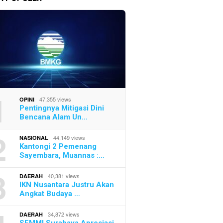
1
47,355 views
OPINI
Pentingnya Mitigasi Dini
A Institute Dorong
KBPP Po
DARURAT KEMARAU!
Bencana Alam Un…
ganan Kasus Febrie
Konsolid
Karhutla Mengancam, Tokoh
Lebih Transparan
hingga 
Muda Ini Bongkar Senjata
2
44,149 views
NASIONAL
Rahasia Cegah Bencana!
Kantongi 2 Pemenang
Sayembara, Muannas :…
3
40,381 views
DAERAH
IKN Nusantara Justru Akan
Angkat Budaya …
34,872 views
DAERAH