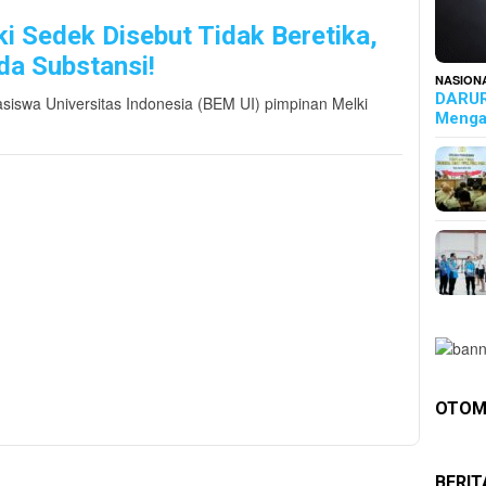
i Sedek Disebut Tidak Beretika,
ada Substansi!
NASION
DARUR
asiswa Universitas Indonesia (BEM UI) pimpinan Melki
Menga
OTOM
BERI