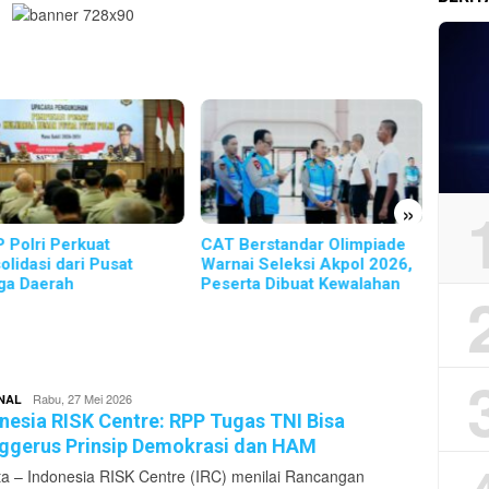
»
Berstandar Olimpiade
Kematian Sutrimo, Koalisi
SETAR
ai Seleksi Akpol 2026,
Minta Negara Pastikan
Penan
rta Dibuat Kewalahan
Keadilan bagi Korban
yang 
Redaktur
Rabu, 27 Mei 2026
NAL
Pikirankota
nesia RISK Centre: RPP Tugas TNI Bisa
gerus Prinsip Demokrasi dan HAM
ta – Indonesia RISK Centre (IRC) menilai Rancangan