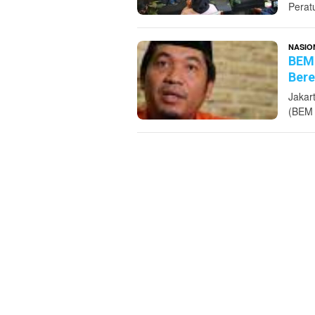
Perat
NASIO
BEM 
Bere
Jakar
(BEM 