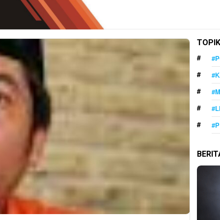
TOPI
#P
#K
#
#L
#P
BERI