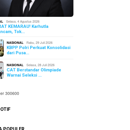
Selasa, 4 Agustus 2026
AL
AT KEMARAU! Karhutla
ncam, Tok…
Rabu, 29 Juli 2026
NASIONAL
KBPP Polri Perkuat Konsolidasi
dari Pusa…
Selasa, 28 Juli 2026
NASIONAL
CAT Berstandar Olimpiade
Warnai Seleksi …
OTIF
TA POPULER