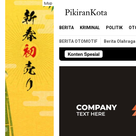
Loncat
tutup
ke
konten
BERITA
KRIMINAL
POLITIK
OT
BERITA OTOMOTIF
Berita Olahraga
Konten Spesial