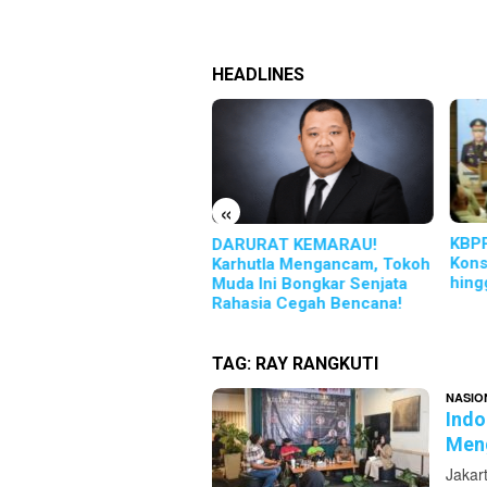
HEADLINES
«
KBPP Polri Perkuat
CAT 
RURAT KEMARAU!
Konsolidasi dari Pusat
Warn
rhutla Mengancam, Tokoh
hingga Daerah
Pese
a Ini Bongkar Senjata
hasia Cegah Bencana!
TAG:
RAY RANGKUTI
NASIO
Indo
Meng
Jakar