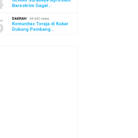
4
SEMMI Surabaya Apresiasi
Bareskrim Gagal…
5
34,442 views
DAERAH
Komunitas Toraja di Kukar
Dukung Pembang…