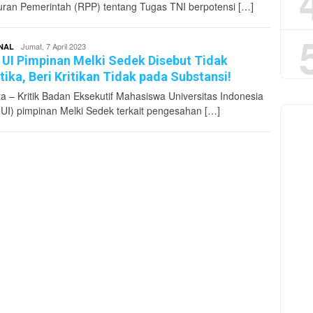
uran Pemerintah (RPP) tentang Tugas TNI berpotensi […]
superadmin
Jumat, 7 April 2023
NAL
UI Pimpinan Melki Sedek Disebut Tidak
tika, Beri Kritikan Tidak pada Substansi!
ta – Kritik Badan Eksekutif Mahasiswa Universitas Indonesia
UI) pimpinan Melki Sedek terkait pengesahan […]