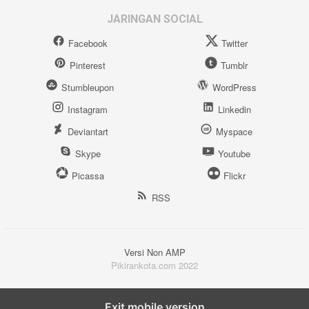
JARINGAN SOCIAL
Facebook
Twitter
Pinterest
Tumblr
Stumbleupon
WordPress
Instagram
Linkedin
Deviantart
Myspace
Skype
Youtube
Picassa
Flickr
RSS
Versi Non AMP
Pikirankota.com 2022
Exit mobile version