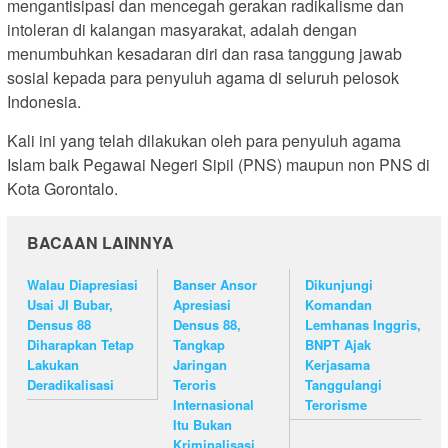
mengantisipasi dan mencegah gerakan radikalisme dan
intoleran di kalangan masyarakat, adalah dengan
menumbuhkan kesadaran diri dan rasa tanggung jawab
sosial kepada para penyuluh agama di seluruh pelosok
Indonesia.
Kali ini yang telah dilakukan oleh para penyuluh agama
Islam baik Pegawai Negeri Sipil (PNS) maupun non PNS di
Kota Gorontalo.
BACAAN LAINNYA
Walau Diapresiasi
Banser Ansor
Dikunjungi
Usai JI Bubar,
Apresiasi
Komandan
Densus 88
Densus 88,
Lemhanas Inggris,
Diharapkan Tetap
Tangkap
BNPT Ajak
Lakukan
Jaringan
Kerjasama
Deradikalisasi
Teroris
Tanggulangi
Internasional
Terorisme
Itu Bukan
Kriminalisasi