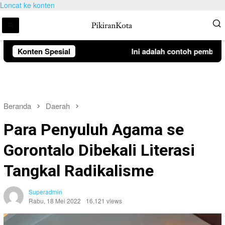
Loncat ke konten
Konten Spesial
Ini adalah contoh pemberitah
Beranda
Daerah
Para Penyuluh Agama se
Gorontalo Dibekali Literasi
Tangkal Radikalisme
Superadmin
Rabu, 18 Mei 2022
16,121 views