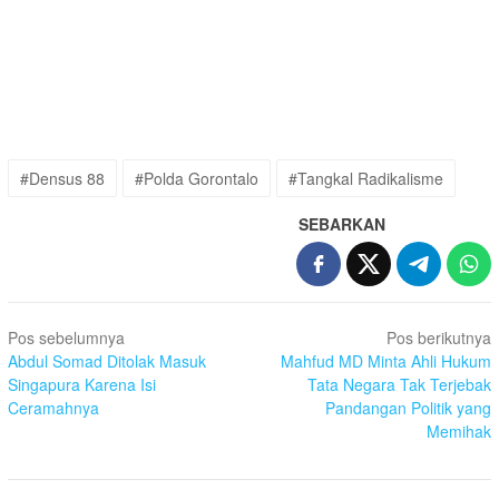
#Densus 88
#Polda Gorontalo
#Tangkal Radikalisme
SEBARKAN
Navigasi
Pos sebelumnya
Pos berikutnya
pos
Abdul Somad Ditolak Masuk
Mahfud MD Minta Ahli Hukum
Singapura Karena Isi
Tata Negara Tak Terjebak
Ceramahnya
Pandangan Politik yang
Memihak